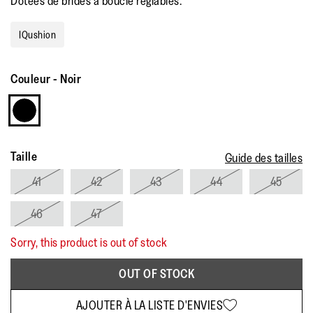
Dotées de brides à boucle réglables.
IQushion
Couleur
-
Noir
Taille
Guide des tailles
41
42
43
44
45
46
47
Sorry, this product is out of stock
OUT OF STOCK
AJOUTER À LA LISTE D'ENVIES