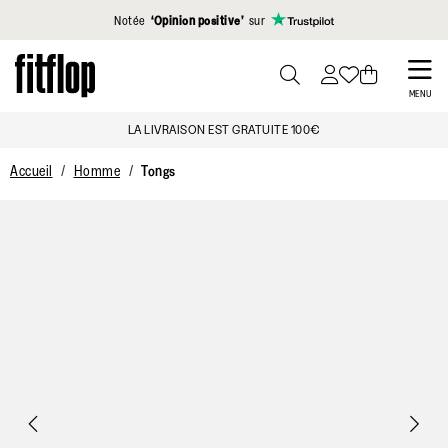
Cliquez pour consulter notre déclaration d'accessibilité
Notée
‘Opinion positive’
sur
Skip
to
PRESS
MENU
TO
main
LA LIVRAISON EST GRATUITE 100€
TOGGLE
content
SEARCH
Accueil
Homme
Tongs