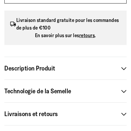
Livraison standard gratuite pour les commandes
de plus de €100
En savoir plus sur les
retours
.
Description Produit
Cousines de nos tongs de surfeur best-sellers, ces mules
Technologie de la Semelle
de piscine à l'allure sportive et décontractée sont tout
aussi imperméables. Ce modèle présente deux brides à
boucle réglables pour un ajustement sur mesure. Sous le
Livraisons et retours
pied, elles sont dotées de la même technologie de semelle
intermédiaire iQushion™ légère, d'un amorti ergonomique,
Livraison Standard 8,50 €
de coussinets d'air à l'avant et à l'arrière, et d'un soutien