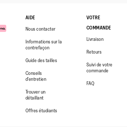
AIDE
VOTRE
COMMANDE
Nous contacter
·
☆☆☆☆☆
☆☆☆☆☆
Cacahue94
Livraison
Informations sur la
4
Super M
contrefaçon
sur
Chance..
Retours
Avis
1
5
​J'ai ach
Guide des tailles
étoiles.
Suivi de votre
une pour 
commande
pour ma f
WW.FACEBOOK.COM/FITFLOP?
//WWW.INSTAGRAM.COM/FITFL
PS://WWW.YOUTUBE.COM/USE
Conseils
déjà la m
d'entretien
IEWAS=0
FAQ
modèle d
Trouver un
donc il n
détaillant
d'hésitat
qualité de
Offres étudiants
Cependan
je reste m
sandales