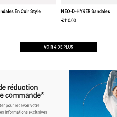
Ravie de
Nice
5
chez Fit 
ndales En Cuir Style
NEO-D-HYKER Sandales
Avis
2
étoiles.
chaussant
€110.00
si confort
Et en plu
jolies!!!
VOIR 4 DE PLUS
de réduction
ère commande*
ter pour recevoir votre
des informations exclusives