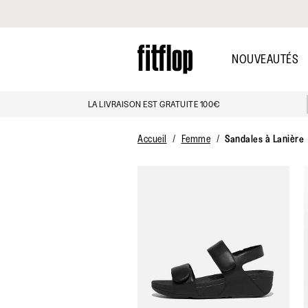
Cliquez pour consulter notre déclaration d'accessibilité
Skip
to
NOUVEAUTÉS
main
content
LA LIVRAISON EST GRATUITE 100€
Accueil
Femme
Sandales à Lanière