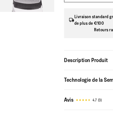
Livraison standard g
de plus de €100
Retours ra
Description Produit
Elles sont minimalistes, r
Technologie de la Sem
pied. Cette version de no
allie une esthétique épuré
pratiquement toute votre 
Avis
et des brides réglables p
4.7
(
3
)
finition ultra-élégante. C
légèrement rembourrées. 