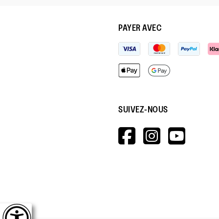
PAYER AVEC
SUIVEZ-NOUS
HTTPS://W
HTTPS:
HTT
V=WALL&V