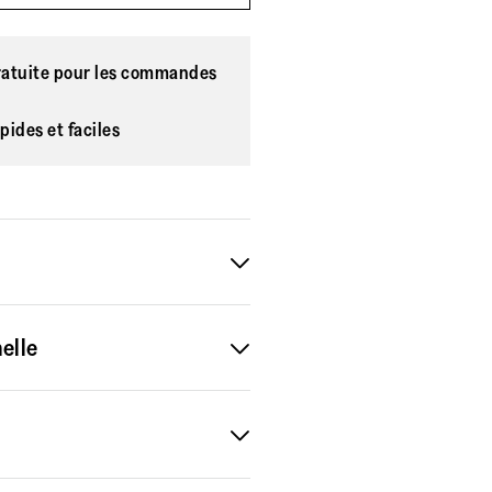
ratuite pour les commandes
pides et faciles
églables et merveilleuses sous le
elle
s sandales Lulu les plus vendues
e (qui sera du plus bel effet avec
armoire), un confort imbattable
our un chaussage facile et une
onfectionnées en cuir lisse et
Dotées d'une bride arrière et