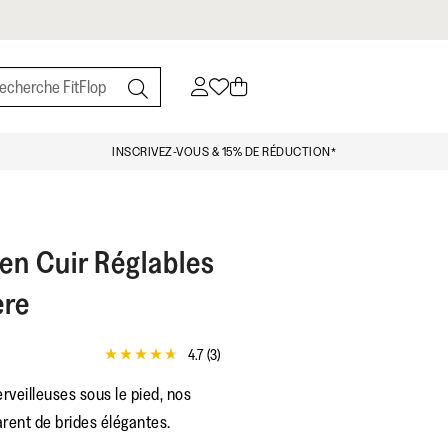
INSCRIVEZ-VOUS & 15% DE RÉDUCTION*
en Cuir Réglables
ère
4.7
(3)
4.7
étoiles
rveilleuses sous le pied, nos
sur
5,
rent de brides élégantes.
valeur
de