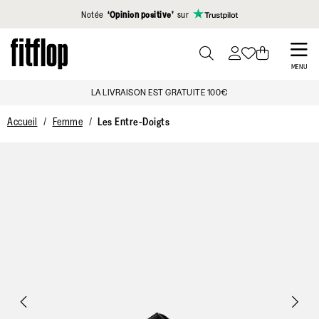
Cliquez pour consulter notre déclaration d'accessibilité
Notée
‘Opinion positive’
sur
Skip
to
PRESS
MENU
TO
main
LA LIVRAISON EST GRATUITE 100€
TOGGLE
content
SEARCH
Accueil
Femme
Les Entre-Doigts