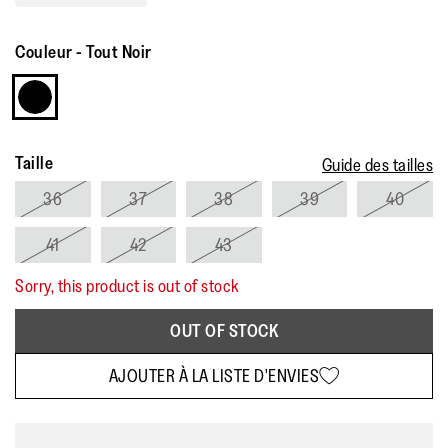
Couleur
-
Tout Noir
Taille
Guide des tailles
36
37
38
39
40
41
42
43
Sorry, this product is out of stock
OUT OF STOCK
AJOUTER À LA LISTE D'ENVIES