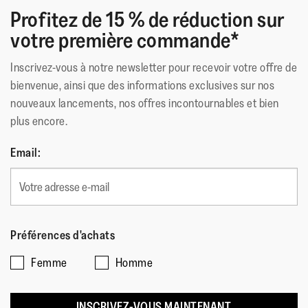
Profitez de 15 % de réduction sur
votre première commande*
Approuvées par le sceau de l'APMA*, récompensant les
chaussures bénéfiques à la santé du pied
Inscrivez-vous à notre newsletter pour recevoir votre offre de
*American Podiatric Medical Association(Association
bienvenue, ainsi que des informations exclusives sur nos
médicale des podologues américains)
nouveaux lancements, nos offres incontournables et bien
plus encore.
Matériau Extérieur
:
Tissu, faux cuir, PU, microfibre
Doublure
:
Microfibre (tige)
Email:
Fermeture
:
Sans Fermeture
Semelle
:
Caoutchouc Antidérapant
Technologie de la Semelle
:
Microwobbleboard
Préférences d'achats
Femme
Homme
INSCRIVEZ-VOUS MAINTENANT