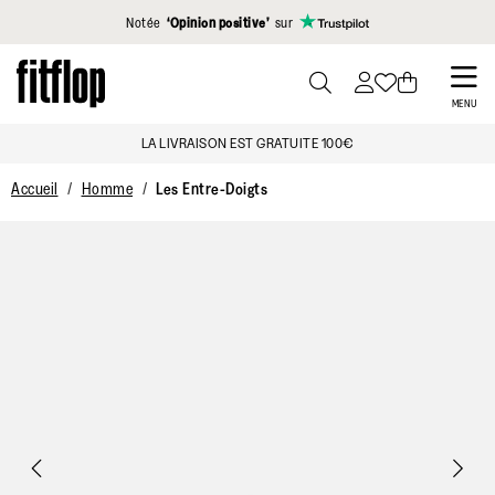
Cliquez pour consulter notre déclaration d'accessibilité
Notée
‘Opinion positive’
sur
Skip
to
PRESS
MENU
TO
main
LA LIVRAISON EST GRATUITE 100€
TOGGLE
content
SEARCH
Accueil
Homme
Les Entre-Doigts