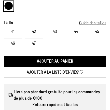
moyenne.
Read
21
Reviews.
Lien
sur
Taille
Guide des tailles
la
même
41
42
43
44
45
page.
46
47
AJOUTER AU PANIER
AJOUTER À LA LISTE D'ENVIES
Livraison standard gratuite pour les commandes
de plus de €100
Retours rapides et faciles