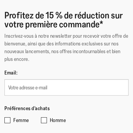
étoiles.
5.
Confortable.normalement je prends du 45 mais la j'ai
Profitez de 15 % de réduction sur
pris du 44.
votre première commande*
Inscrivez-vous à notre newsletter pour recevoir votre offre de
Qualité du produit
bienvenue, ainsi que des informations exclusives sur nos
Qualité
nouveaux lancements, nos offres incontournables et bien
du
Comment évalueriez-vous le style de ce produit?
plus encore.
produit,
Comment
5
Email:
évalueriez-
Taille
sur
vous
5
Une
Une
Taille,
le
Taille petit
Taille grand
note
note
La
style
de
de
valeur
de
Préférences d'achats
1
5
de
ce
☆☆☆☆☆
☆☆☆☆☆
signifie
signifie
la
produit?,
Femme
Homme
Laula73
·
il y a 4 années
5
Taille
Taille
note
5
sur
Très Confortable