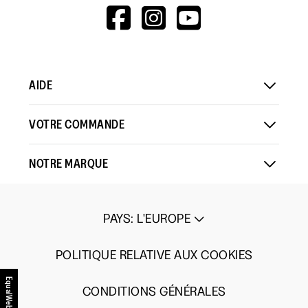
HTTPS://WWW.F
HTTPS://WWW
HTTPS://
est
5
V=WALL&VIEWA
4
sur
5.
AIDE
VOTRE COMMANDE
NOTRE MARQUE
PAYS
:
L'EUROPE
POLITIQUE RELATIVE AUX COOKIES
EqualWeb
CONDITIONS GÉNÉRALES