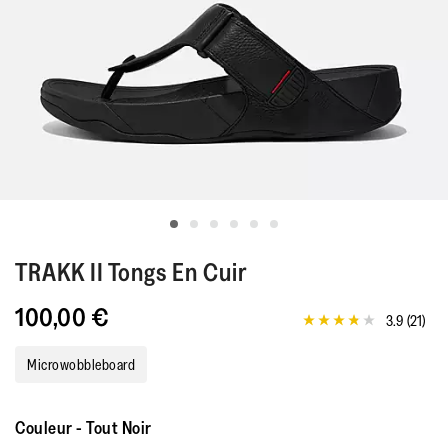
TRAKK II
Tongs En Cuir
100,00 €
3.9
(21)
3.9
étoiles
sur
Microwobbleboard
5,
valeur
de
la
Couleur
-
Tout Noir
note