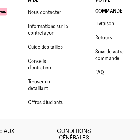
COMMANDE
Nous contacter
Livraison
Informations sur la
contrefaçon
Retours
Guide des tailles
Suivi de votre
commande
WW.FACEBOOK.COM/FITFLOP?
//WWW.INSTAGRAM.COM/FITFL
PS://WWW.YOUTUBE.COM/USE
Conseils
d'entretien
IEWAS=0
FAQ
Trouver un
détaillant
Offres étudiants
E AUX
CONDITIONS
GÉNÉRALES