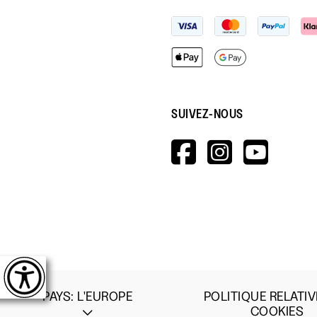
SUIVEZ-NOUS
HTTPS://W
HTTPS:
HTT
V=WALL&V
PAYS
:
L'EUROPE
POLITIQUE RELATIV
COOKIES