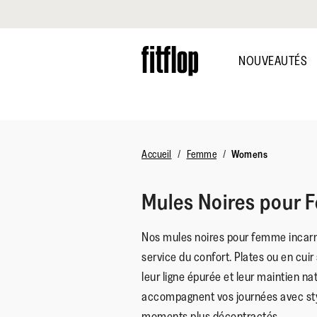
Cliquez pour consulter notre déclaration d'accessibilité
Skip
to
NOUVEAUTÉS
main
content
Accueil
Femme
Womens
Mules Noires pour
Nos mules noires pour femme incarn
service du confort. Plates ou en cuir 
leur ligne épurée et leur maintien natu
accompagnent vos journées avec styl
moments plus décontractés.