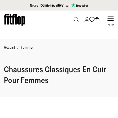
Cliquez pour consulter notre déclaration d'accessibilité
Notée
‘Opinion positive’
sur
Skip
to
PRESS
MENU
TO
main
TOGGLE
content
SEARCH
Accueil
Femme
Chaussures Classiques En Cuir
Pour Femmes