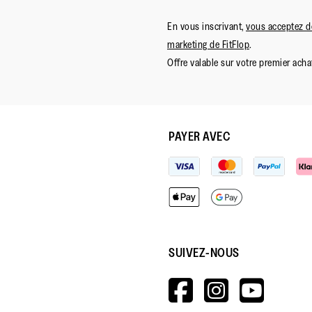
En vous inscrivant,
vous acceptez de
marketing de FitFlop
.
Offre valable sur votre premier achat
PAYER AVEC
SUIVEZ-NOUS
HTTPS://W
HTTPS:
HTT
V=WALL&V