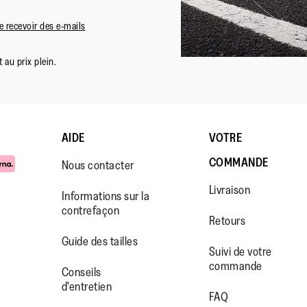
 recevoir des e-mails
 au prix plein.
AIDE
VOTRE
COMMANDE
Nous contacter
Livraison
Informations sur la
contrefaçon
Retours
Guide des tailles
Suivi de votre
commande
WW.FACEBOOK.COM/FITFLOP?
//WWW.INSTAGRAM.COM/FITFL
PS://WWW.YOUTUBE.COM/USE
Conseils
d'entretien
IEWAS=0
FAQ