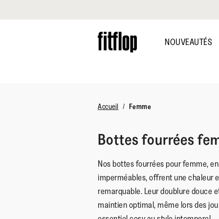
Cliquez pour consulter notre déclaration d'accessibilité
Skip
to
NOUVEAUTÉS
main
content
Accueil
Femme
Bottes fourrées f
Nos bottes fourrées pour femme, en
imperméables, offrent une chaleur e
remarquable. Leur doublure douce et
maintien optimal, même lors des jour
essentiel cosy au style intemporel.