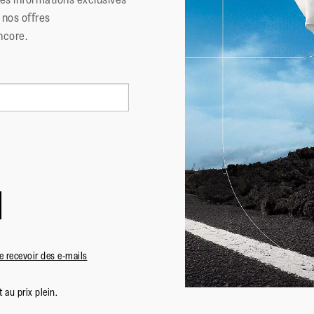
nos offres
ncore.
·
☆☆☆☆☆
☆☆☆☆☆
Elisa
5
Super !
EPERNAY
sur
C'est rar
Avis
10
5
caoutcho
étoiles.
confortab
 recevoir des e-mails
 au prix plein.