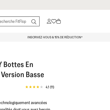
INSCRIVEZ-VOUS & 15% DE RÉDUCTION*
Y
Bottes En
Version Basse
4.1
(11)
4.1
étoiles
sur
5,
technologiquement avancées
valeur
de
nnalités dont vous avez besoin