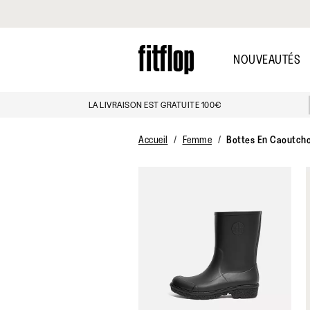
Cliquez pour consulter notre déclaration d'accessibilité
Skip
to
NOUVEAUTÉS
main
content
LA LIVRAISON EST GRATUITE 100€
Accueil
Femme
Bottes En Caoutch