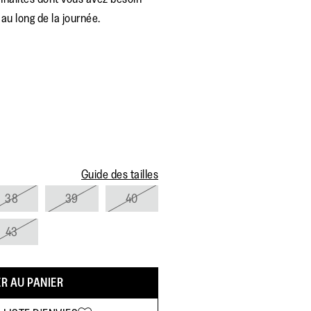
la
au long de la journée.
note
moyenne.
Read
11
Reviews.
Lien
sur
la
même
page.
Guide des tailles
38
39
40
43
R AU PANIER