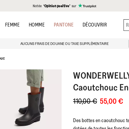
Notée
‘Opinion positive’
sur
FEMME
HOMME
PANTONE
DÉCOUVRIR
AUCUNS FRAIS DE DOUANE OU TAXE SUPPLÉMENTAIRE
ouc
WONDERWELL
Caoutchouc En 
110,00 €
55,00 €
Des bottes en caoutchouc 
dotées de toutes les fonctio