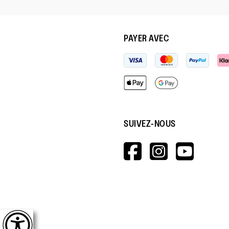
PAYER AVEC
SUIVEZ-NOUS
HTTPS://W
HTTPS:
HTT
V=WALL&V