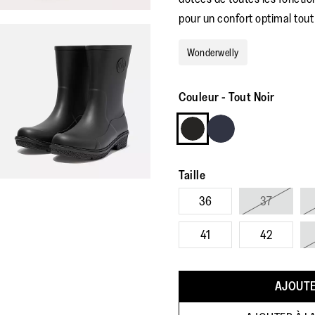
pour un confort optimal tout 
Wonderwelly
Couleur
-
Tout Noir
Taille
36
37
41
42
AJOUTE