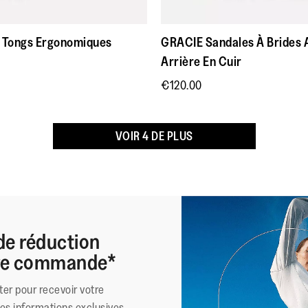
absorber les
sur
Cela fait
chocs, les
Tarn
5
suis une 
Tongs Ergonomiques
GRACIE Sandales À Brides 
stries à
Avis
1
étoiles.
marque et
Arrière En Cuir
rebond élevé
satisfait
à l’avant-pied
Surtout n
€120.00
vous
permettent d
prendre de
VOIR 4 DE PLUS
l’élan, et
l’assise
de réduction
ère commande*
ter pour recevoir votre
des informations exclusives