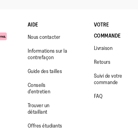
AIDE
VOTRE
COMMANDE
Nous contacter
·
☆☆☆☆☆
☆☆☆☆☆
Josy
Livraison
Informations sur la
5
Conforme
32
contrefaçon
sur
Très sati
Retours
5
achat, j’
Guide des tailles
Caupenne
étoiles.
Suivi de votre
problème
d'Armagnac
commande
pieds et 
WW.FACEBOOK.COM/FITFLOP?
//WWW.INSTAGRAM.COM/FITFL
PS://WWW.YOUTUBE.COM/USE
Conseils
Avis
2
bottes me
d'entretien
IEWAS=0
FAQ
parfaitem
Trouver un
permette
détaillant
dans les
douleur n
Offres étudiants
maintien 