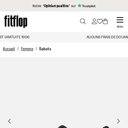
Cliquez pour consulter notre déclaration d'accessibilité
Notée
‘Opinion positive’
sur
Skip
to
PRESS
MENU
TO
main
LA LIVRAISON EST GRATUITE 100€
TOGGLE
content
SEARCH
Accueil
Femme
Sabots