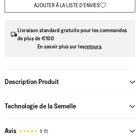
AJOUTER À LA LISTE D'ENVIES
Livraison standard gratuite pour les commandes
de plus de €100
En savoir plus sur les
retours
.
Description Produit
Vous passez vos journées debout? Probablement la
Technologie de la Semelle
chaussure de travail la plus confortable au monde, notre
modèle Work+ offre les caractéristiques techniques
nécessaires dans le secteur de la santé/hôtellerie, outre un
Avis
confort absolu grâce à son design ergonomique.
5
(
1
)