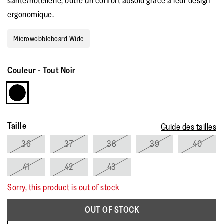
santé/hôtellerie, outre un confort absolu grâce à leur design
la
note
ergonomique.
moyenne.
Read
a
Microwobbleboard Wide
Review.
Lien
sur
la
Couleur
-
Tout Noir
même
page.
Taille
Guide des tailles
36
37
38
39
40
41
42
43
Sorry, this product is out of stock
OUT OF STOCK