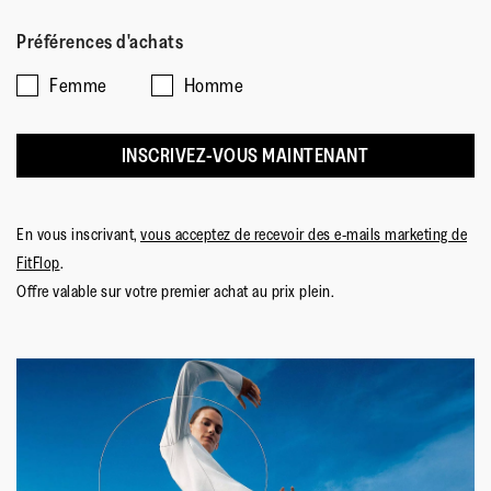
de
de
valeur
de
1
5
de
ce
Préférences d'achats
signifie
signifie
la
produit?,
Taille
Taille
note
4
Femme
Homme
petit
grand
moyenne
sur
est
5
INSCRIVEZ-VOUS MAINTENANT
3
sur
5.
En vous inscrivant,
vous acceptez de recevoir des e-mails marketing de
FitFlop
.
Offre valable sur votre premier achat au prix plein.