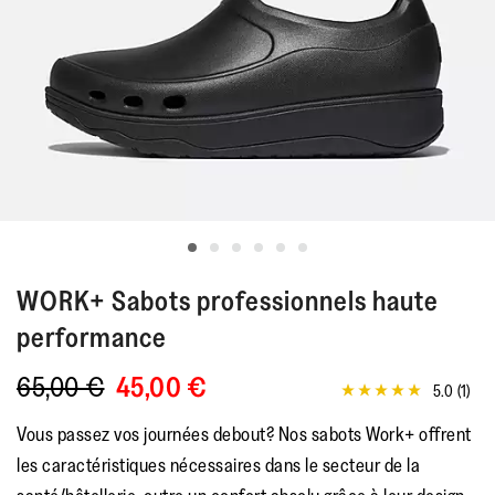
WORK+
Sabots professionnels haute
performance
65,00 €
45,00 €
5.0
(1)
5.0
étoiles
Vous passez vos journées debout? Nos sabots Work+ offrent
sur
5,
les caractéristiques nécessaires dans le secteur de la
valeur
de